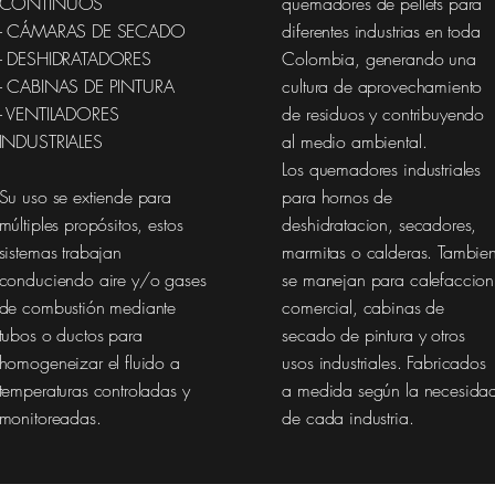
CONTÍNUOS
quemadores de pellets para
- CÁMARAS DE SECADO
diferentes industrias en toda
- DESHIDRATADORES
Colombia, generando una
- CABINAS DE PINTURA
cultura de aprovechamiento
- VENTILADORES
de residuos y contribuyendo
INDUSTRIALES
al medio ambiental.
Los quemadores industriales
Su uso se extiende para
para hornos de
múltiples
propósitos, estos
deshidratacion, secadores,
sistemas trabajan
marmitas o calderas. Tambie
conduciendo aire y/o gases
se manejan para calefaccion
de combustión mediante
comercial, cabinas de
tubos o ductos para
secado de pintura y otros
homogeneizar el fluido a
usos industriales. Fabricados
temperaturas controladas y
a medida según la necesida
monitoreadas.
de cada industria.