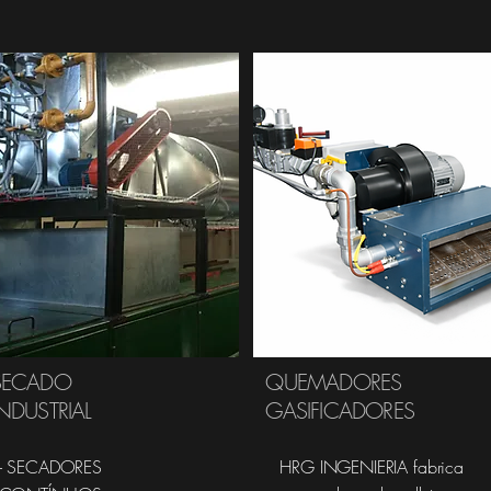
SECADO
QUEMADORES
NDUSTRIAL
GASIFICADORES
- SECADORES
HRG INGENIERIA fabrica