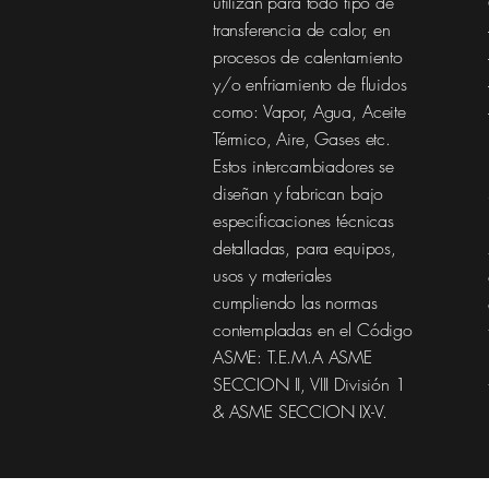
utilizan para todo tipo de
transferencia de calor, en
procesos de calentamiento
y/o enfriamiento de fluidos
como: Vapor, Agua, Aceite
Térmico, Aire, Gases etc.​
Estos intercambiadores se
diseñan y fabrican bajo
especificaciones técnicas
detalladas, para equipos,
usos y materiales
cumpliendo las normas
contempladas en el Código
ASME: T.E.M.A ASME
SECCION II, VIII División 1
& ASME SECCION IX-V.