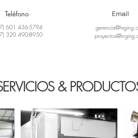
Email
Teléfono
7) 601 436-5794
gerencia@hrging.
7) 320 490-8950
proyectos@hrging
SERVICIOS & PRODUCTO