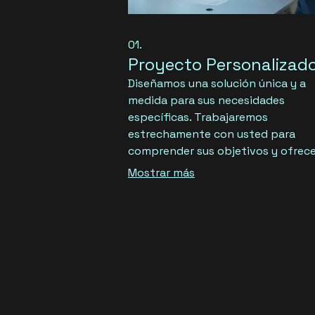
01.
Proyecto Personalizad
Diseñamos una solución única y a
medida para sus necesidades
específicas. Trabajaremos
estrechamente con usted para
comprender sus objetivos y ofrece
resultados excepcionales que sup
Mostrar más
sus expectativas. Este servicio
garantiza que obtenga exactamen
que necesita. Permítanos ayudarle 
vida a su visión.