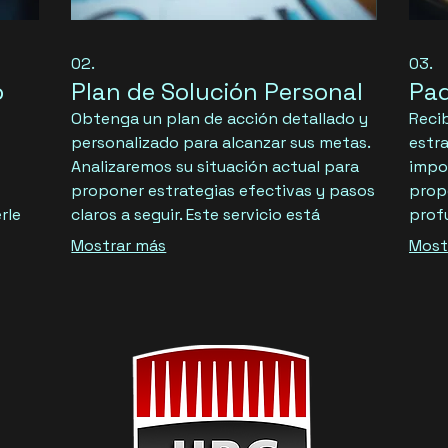
02.
03.
o
Plan de Solución Personal
Paq
Obtenga un plan de acción detallado y
Reci
personalizado para alcanzar sus metas.
estr
Analizaremos su situación actual para
impo
proponer estrategias efectivas y pasos
prop
rle
claros a seguir. Este servicio está
prof
eren
diseñado para brindarle la claridad y la
prác
Mostrar más
Most
dirección que necesita para avanzar
exper
te lo
con confianza. Empiece hoy mismo a
paqu
a dar
transformar sus aspiraciones en
una v
realidad.
para
Apro
impul