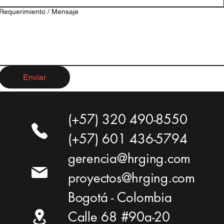
Requerimiento / Mensaje
Enviar
(+57) 320 490-8550
(+57) 601 436-5794
gerencia@hrging.com
proyectos@hrging.com
Bogotá - Colombia
Calle 68 #90a-20