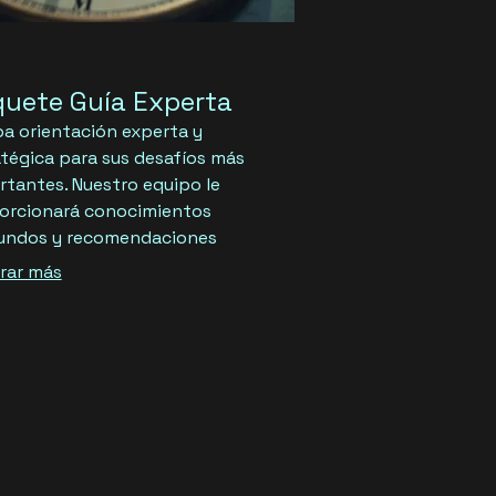
uete Guía Experta
ba orientación experta y
atégica para sus desafíos más
rtantes. Nuestro equipo le
orcionará conocimientos
undos y recomendaciones
ticas basadas en años de
rar más
iencia en la industria. Este
ete está diseñado para ofrecerle
entaja competitiva y la confianza
 tomar decisiones informadas.
veche nuestra experiencia para
sar su éxito.